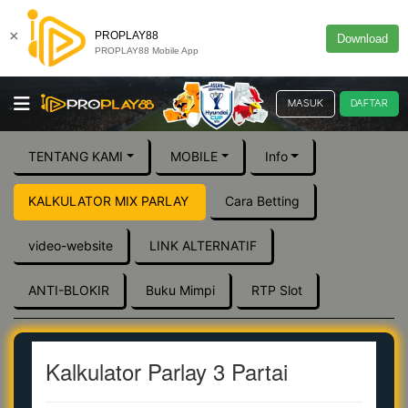
×
PROPLAY88
Download
PROPLAY88 Mobile App
MASUK
DAFTAR
TENTANG KAMI
MOBILE
Info
KALKULATOR MIX PARLAY
Cara Betting
video-website
LINK ALTERNATIF
ANTI-BLOKIR
Buku Mimpi
RTP Slot